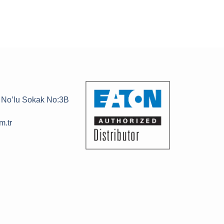
3 No’lu Sokak No:3B
m.tr