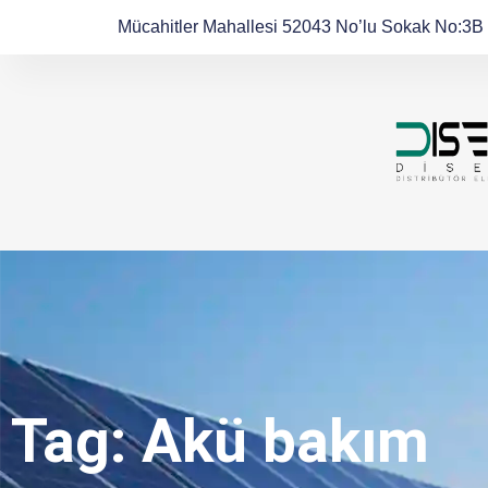
Mücahitler Mahallesi 52043 No’lu Sokak No:3B
Tag: Akü bakım